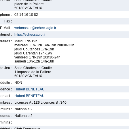
Social :
Salle Charles de Gaulle
place de la Paliere
50180 AGNEAUX
phone :
02 14 16 10 82
Fax :
E-Mail :
webmaster@echecsaglo.fr
nternet :
https://echecsaglo.fr
raires :
Mardi 17h-19h
mercredi 11h-12h 14h-19h 20h30-23h
jeudi Coutances 17h-19h
jeudi Carentan 17h-19h
vendredi 17h-19h 20h30-24h
samedi 10h-12h 14h-18h
de Jeu :
Salle Charles de Gaulle
1 impasse de la Paliere
50180 AGNEAUX
éduite :
NON
idence :
Hubert BENETEAU
ontact :
Hubert BENETEAU
mbres :
Licences A :
126
Licences B :
340
erclubs :
Nationale 2
Jeunes :
Nationale 2
minins :