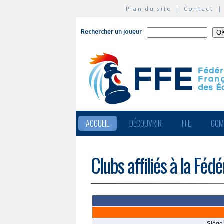
Plan du site
|
Contact
Rechercher un joueur
ACCUEIL
DÉCOUVRIR
FFE
COM
Clubs affiliés à la Féd