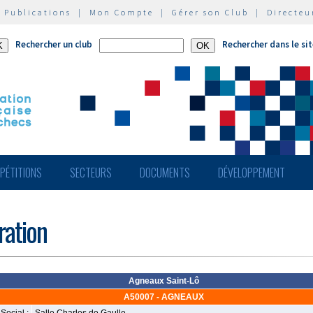
|
Publications
|
Mon Compte
|
Gérer son Club
|
Directeu
Rechercher un club
Rechercher dans le si
PÉTITIONS
SECTEURS
DOCUMENTS
DÉVELOPPEMENT
ération
Agneaux Saint-Lô
A50007 - AGNEAUX