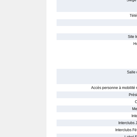
Siège 
Télé
Site I
Ho
Salle 
Accès personne à mobilité r
Prés
C
Me
Int
Interclubs 
Interclubs Fé