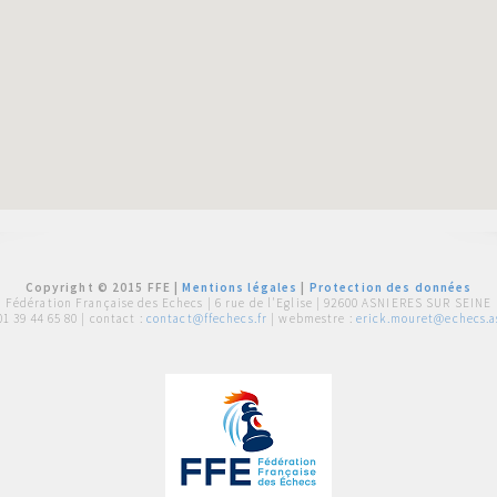
Copyright © 2015 FFE |
Mentions légales
|
Protection des données
Fédération Française des Echecs |
6 rue de l'Eglise | 92600 ASNIERES SUR SEINE
01 39 44 65 80
| contact :
contact@ffechecs.fr
| webmestre :
erick.mouret@echecs.as