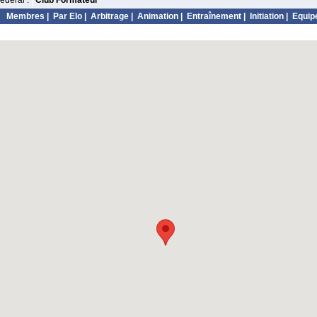
édéral :
Club Formateur
Membres
|
Par Elo
|
Arbitrage
|
Animation
|
Entraînement
|
Initiation
|
Equip