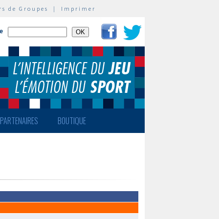
rs de Groupes
|
Imprimer
te
PARTENAIRES
BOUTIQUE