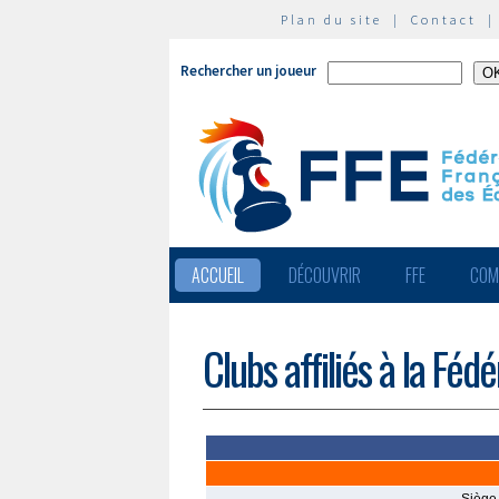
Plan du site
|
Contact
Rechercher un joueur
ACCUEIL
DÉCOUVRIR
FFE
COM
Clubs affiliés à la Féd