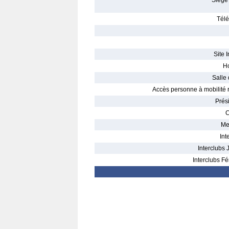
Siège 
Télé
Site I
Ho
Salle 
Accès personne à mobilité r
Prés
C
Me
Int
Interclubs 
Interclubs Fé