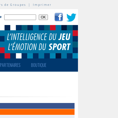
rs de Groupes
|
Imprimer
te
PARTENAIRES
BOUTIQUE