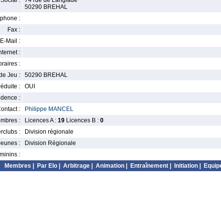
Social :
74 rue de Langlade
50290 BREHAL
phone :
Fax :
E-Mail :
nternet :
raires :
de Jeu :
50290 BREHAL
éduite :
OUI
idence :
ontact :
Philippe MANCEL
mbres :
Licences A :
19
Licences B :
0
erclubs :
Division régionale
Jeunes :
Division Régionale
minins :
Membres
|
Par Elo
|
Arbitrage
|
Animation
|
Entraînement
|
Initiation
|
Equip