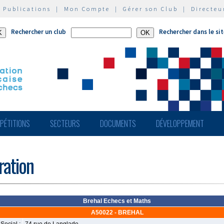
|
Publications
|
Mon Compte
|
Gérer son Club
|
Directeu
Rechercher un club
Rechercher dans le si
PÉTITIONS
SECTEURS
DOCUMENTS
DÉVELOPPEMENT
ération
Brehal Echecs et Maths
A50022 - BREHAL