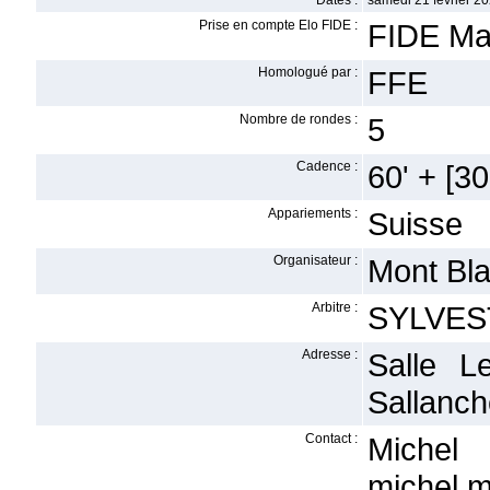
Dates :
samedi 21 février 20
Prise en compte Elo FIDE :
FIDE Ma
Homologué par :
FFE
Nombre de rondes :
5
Cadence :
60' + [30'
Appariements :
Suisse
Organisateur :
Mont Bl
Arbitre :
SYLVES
Adresse :
Salle L
Sallanc
Contact :
Miche
michel.m