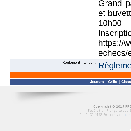
Grand pa
et buvet
10h00
Insc
https://
echecs/
Règlement intérieur :
Règlemen
Joueurs
|
Grille
|
Clas
Copyright © 2015 FFE
Fédération Française des 
tél :
01 39 44 65 80
| contact :
con