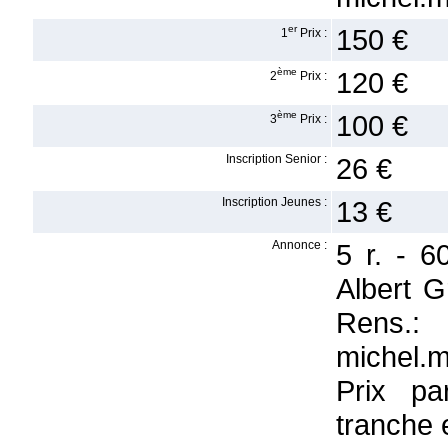
er
150 €
1
Prix :
ème
120 €
2
Prix :
ème
100 €
3
Prix :
Inscription Senior :
26 €
Inscription Jeunes :
13 €
Annonce :
5 r. - 
Albert G
Rens.:
michel.m
Prix pa
tranche 