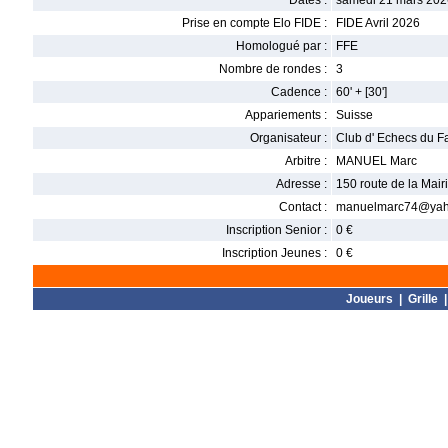
Dates :
samedi 21 mars 202
Prise en compte Elo FIDE :
FIDE Avril 2026
Homologué par :
FFE
Nombre de rondes :
3
Cadence :
60' + [30']
Appariements :
Suisse
Organisateur :
Club d' Echecs du F
Arbitre :
MANUEL Marc
Adresse :
150 route de la Mai
Contact :
manuelmarc74@yaho
Inscription Senior :
0 €
Inscription Jeunes :
0 €
Joueurs
|
Grille