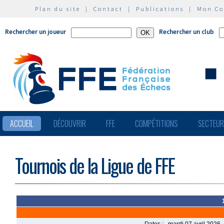
Plan du site
|
Contact
|
Publications
|
Mon C
Rechercher un joueur
Rechercher un club
ACCUEIL
DÉCOUVRIR
FFE
COMPÉTITIONS
SECTEU
Tournois de la Ligue de FFE