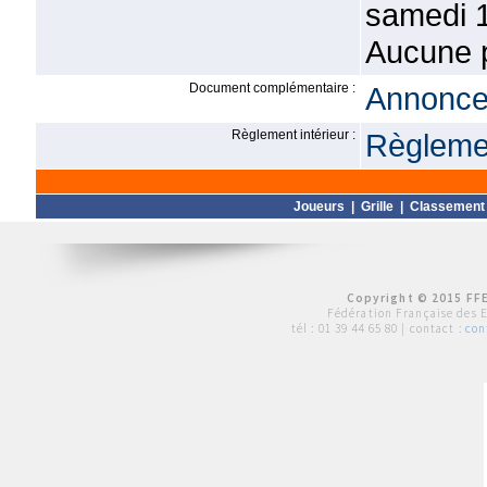
samedi 1
Aucune p
Document complémentaire :
Annonce 
Règlement intérieur :
Règlemen
Joueurs
|
Grille
|
Classement
Copyright © 2015 FFE
Fédération Française des 
tél :
01 39 44 65 80
| contact :
con