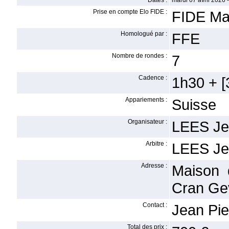
Dates :
mardi 07 avril 2026 
Prise en compte Elo FIDE :
FIDE Ma
Homologué par :
FFE
Nombre de rondes :
7
Cadence :
1h30 + [3
Appariements :
Suisse
Organisateur :
LEES Je
Arbitre :
LEES Je
Adresse :
Maison 
Cran Ge
Contact :
Jean Pie
Total des prix :