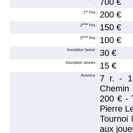
700 €
er
200 €
1
Prix :
ème
150 €
2
Prix :
ème
100 €
3
Prix :
Inscription Senior :
30 €
Inscription Jeunes :
15 €
Annonce :
7 r. - 
Chemin 
200 € - 
Pierre L
Tournoi 
aux joue