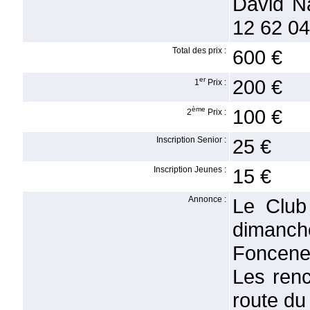
David N
12 62 04
Total des prix :
600 €
er
200 €
1
Prix :
ème
100 €
2
Prix :
Inscription Senior :
25 €
Inscription Jeunes :
15 €
Annonce :
Le Club
dimanch
Foncene
Les renc
route du