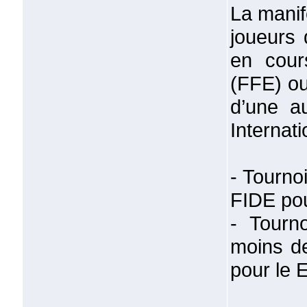
La manif
joueurs 
en cour
(FFE) ou
d’une a
Internat
- Tourno
FIDE pou
- Tourn
moins d
pour le 