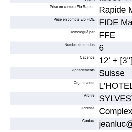
Dates :
samedi 04 avril 2026
Prise en compte Elo Rapide :
Rapide 
Prise en compte Elo FIDE :
FIDE Ma
Homologué par :
FFE
Nombre de rondes :
6
Cadence :
12' + [3''
Appariements :
Suisse
Organisateur :
L'HOTEL
Arbitre :
SYLVES
Adresse :
Complexe
Contact :
jeanluc@