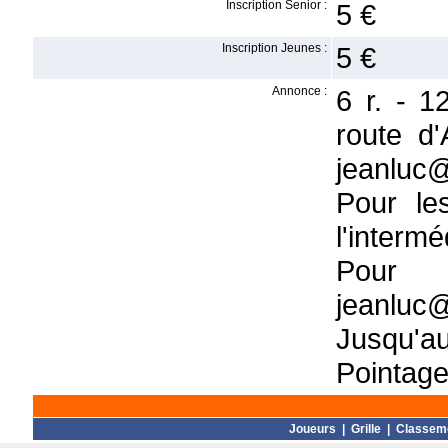
Inscription Senior :
5 €
Inscription Jeunes :
5 €
Annonce :
6 r. - 
route d'
jeanluc@
Pour le
l'intermé
Pour 
jeanluc@
Jusqu'a
Pointage
Joueurs
|
Grille
|
Classem