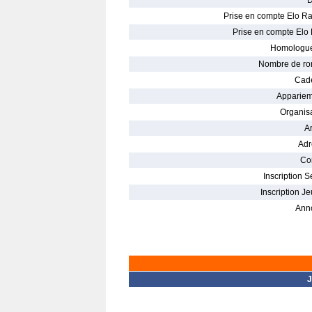
D
Prise en compte Elo Ra
Prise en compte Elo 
Homologué
Nombre de ro
Cade
Appariem
Organisa
Ar
Adr
Con
Inscription S
Inscription Je
Ann
J