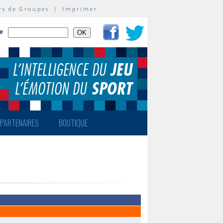
rs de Groupes
|
Imprimer
te
PARTENAIRES
BOUTIQUE