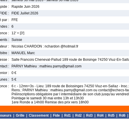
ates :
samedi 30 mai 2026 - samedi 30 mai 2026
pide :
Rapide Juin 2026
FIDE :
FIDE Juillet 2026
 par :
FFE
ndes :
6
nce :
12' + [3']
ents :
Suisse
teur :
Nicolas CHARDON : nchardon @hotmail.fr
bitre :
MANUEL Marc
esse :
Salle Francois Cheneval-Pallud 189 route de Boisinge 74250 Viuz-En-Sall
tact :
PARNY Mathieu : mathieu.parny@gmail.com
enior :
0 €
unes :
5 €
once :
6 r. - 12mn+3s - Lieu: 189 route de Boissinges 74250 Viuz-en-Sallaz - Insc.:
Rens.: PARNY Mathieu : mathieu.parny@gmail.com ou contact@echecs-fau
Préinscriptions obligatoire par l intermédiaire de son club jusqu'au vendre
Pointage le samedi 30 mai entre 13h et 13h30
1ere Ronde a 14h00 Remise des prix vers 18h00
oueurs
|
Grille
|
Classement
|
Fide
|
Rd1
|
Rd2
|
Rd3
|
Rd4
|
Rd5
|
Rd6