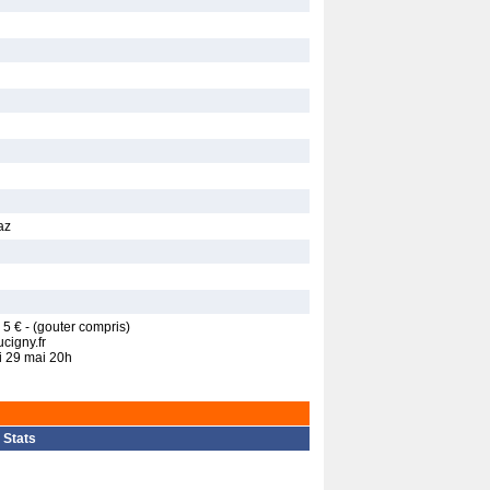
az
 5 € - (gouter compris)
cigny.fr
di 29 mai 20h
|
Stats