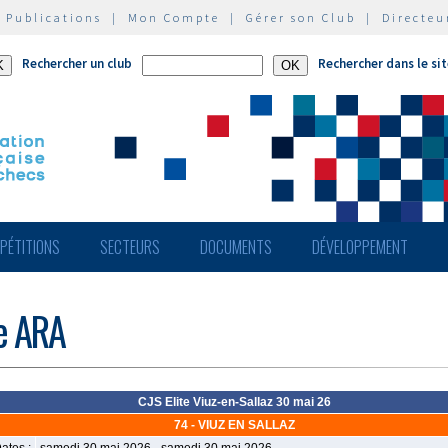
|
Publications
|
Mon Compte
|
Gérer son Club
|
Directeu
Rechercher un club
Rechercher dans le si
PÉTITIONS
SECTEURS
DOCUMENTS
DÉVELOPPEMENT
de ARA
CJS Elite Viuz-en-Sallaz 30 mai 26
74 - VIUZ EN SALLAZ