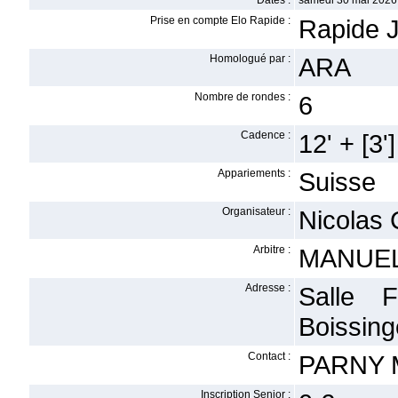
Dates :
samedi 30 mai 2026
Prise en compte Elo Rapide :
Rapide J
Homologué par :
ARA
Nombre de rondes :
6
Cadence :
12' + [3']
Appariements :
Suisse
Organisateur :
Nicolas
Arbitre :
MANUEL
Adresse :
Salle F
Boissing
Contact :
PARNY M
Inscription Senior :