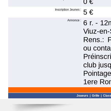
0 €
Inscription Jeunes :
5 €
Annonce :
6 r. - 1
Viuz-en-S
Rens.: 
ou conta
Préinscr
club jus
Pointage
1ere Ro
Joueurs
|
Grille
|
Clas