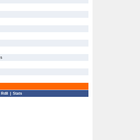
ns
|
Rd8
|
Stats