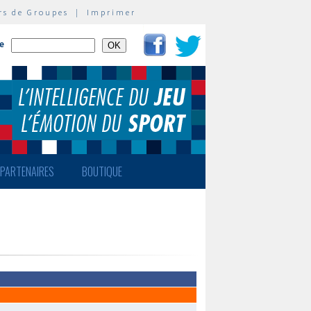
rs de Groupes
|
Imprimer
te
PARTENAIRES
BOUTIQUE