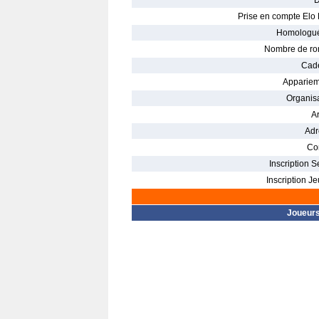
D
Prise en compte Elo 
Homologué
Nombre de ro
Cade
Appariem
Organisa
Ar
Adr
Con
Inscription S
Inscription Je
Joueur