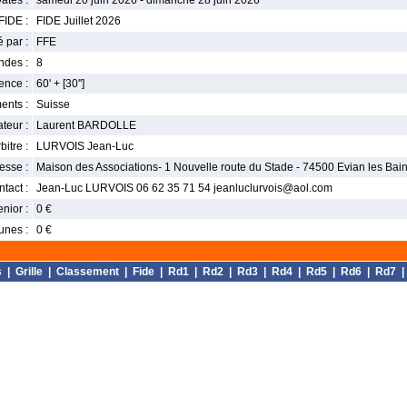
ates :
samedi 20 juin 2026 - dimanche 28 juin 2026
FIDE :
FIDE Juillet 2026
 par :
FFE
ndes :
8
nce :
60' + [30'']
ents :
Suisse
teur :
Laurent BARDOLLE
bitre :
LURVOIS Jean-Luc
esse :
Maison des Associations- 1 Nouvelle route du Stade - 74500 Evian les Bai
tact :
Jean-Luc LURVOIS 06 62 35 71 54 jeanluclurvois@aol.com
enior :
0 €
unes :
0 €
s
|
Grille
|
Classement
|
Fide
|
Rd1
|
Rd2
|
Rd3
|
Rd4
|
Rd5
|
Rd6
|
Rd7