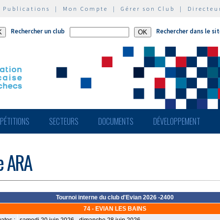
|
Publications
|
Mon Compte
|
Gérer son Club
|
Directeu
Rechercher un club
Rechercher dans le si
PÉTITIONS
SECTEURS
DOCUMENTS
DÉVELOPPEMENT
de ARA
Tournoi interne du club d'Evian 2026 -2400
74 - EVIAN LES BAINS