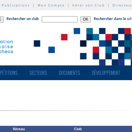
|
Publications
|
Mon Compte
|
Gérer son Club
|
Directeu
Rechercher un club
Rechercher dans le si
PÉTITIONS
SECTEURS
DOCUMENTS
DÉVELOPPEMENT
Niveau
Club