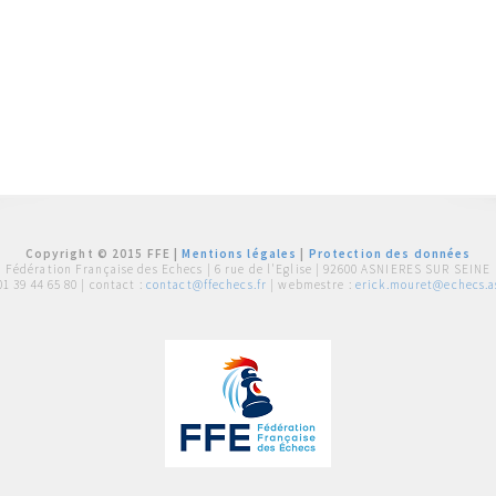
Copyright © 2015 FFE |
Mentions légales
|
Protection des données
Fédération Française des Echecs |
6 rue de l'Eglise | 92600 ASNIERES SUR SEINE
01 39 44 65 80
| contact :
contact@ffechecs.fr
| webmestre :
erick.mouret@echecs.as