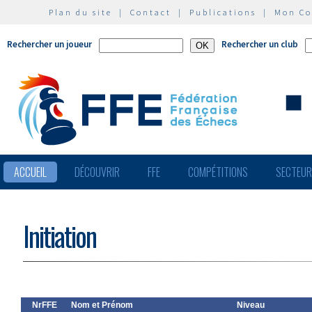
Plan du site
|
Contact
|
Publications
|
Mon C
Rechercher un joueur
Rechercher un club
ACCUEIL
DÉCOUVRIR
FFE
COMPÉTITIONS
SECTEU
Initiation
NrFFE
Nom et Prénom
Niveau