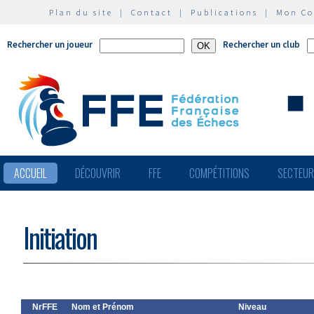
Plan du site
|
Contact
|
Publications
|
Mon C
Rechercher un joueur
Rechercher un club
ACCUEIL
DÉCOUVRIR
FFE
COMPÉTITIONS
SECTEU
Initiation
NrFFE
Nom et Prénom
Niveau