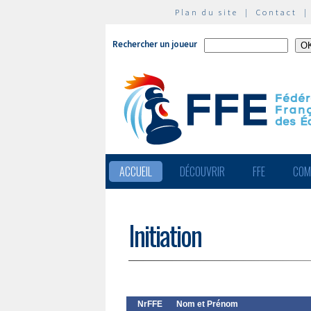
Plan du site
|
Contact
Rechercher un joueur
ACCUEIL
DÉCOUVRIR
FFE
COM
Initiation
NrFFE
Nom et Prénom