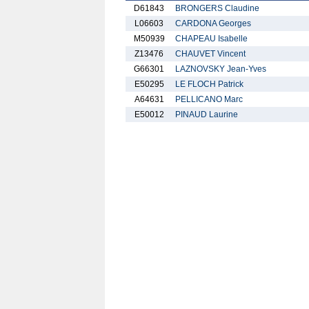
D61843
BRONGERS Claudine
L06603
CARDONA Georges
M50939
CHAPEAU Isabelle
Z13476
CHAUVET Vincent
G66301
LAZNOVSKY Jean-Yves
E50295
LE FLOCH Patrick
A64631
PELLICANO Marc
E50012
PINAUD Laurine