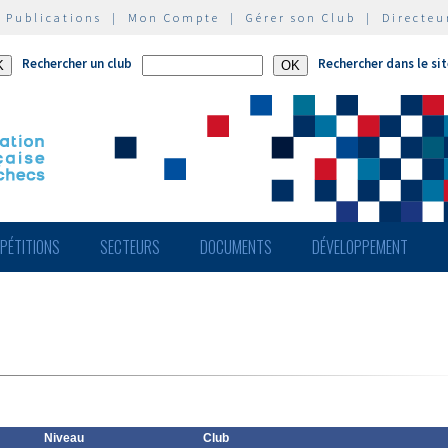
|
Publications
|
Mon Compte
|
Gérer son Club
|
Directeu
Rechercher un club
Rechercher dans le si
PÉTITIONS
SECTEURS
DOCUMENTS
DÉVELOPPEMENT
Niveau
Club