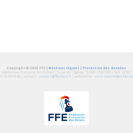
Copyright © 2015 FFE |
Mentions légales
|
Protection des données
Fédération Française des Echecs |
6 rue de l'Eglise | 92600 ASNIERES SUR SEINE
01 39 44 65 80
| contact :
contact@ffechecs.fr
| webmestre :
erick.mouret@echecs.as