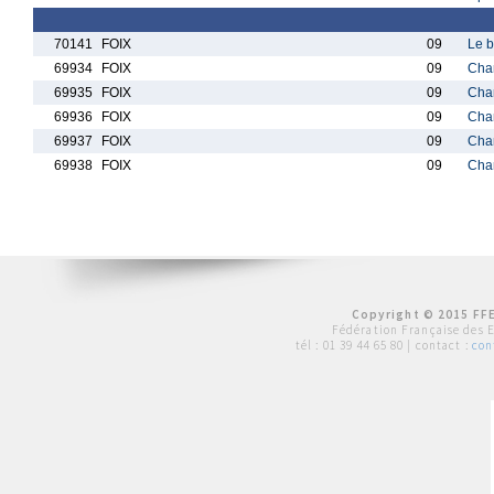
70141
FOIX
09
Le b
69934
FOIX
09
Cham
69935
FOIX
09
Cham
69936
FOIX
09
Cham
69937
FOIX
09
Cham
69938
FOIX
09
Cham
Copyright © 2015 FFE
Fédération Française des 
tél :
01 39 44 65 80
| contact :
con