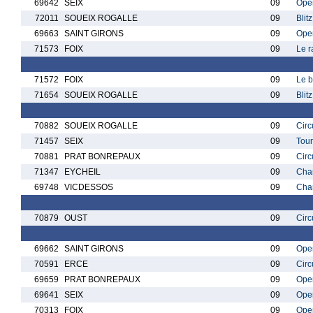
69642
SEIX
09
Ope
72011
SOUEIX ROGALLE
09
Blit
69663
SAINT GIRONS
09
Open
71573
FOIX
09
Le r
71572
FOIX
09
Le b
71654
SOUEIX ROGALLE
09
Blit
70882
SOUEIX ROGALLE
09
Circ
71457
SEIX
09
Tour
70881
PRAT BONREPAUX
09
Circ
71347
EYCHEIL
09
Cham
69748
VICDESSOS
09
Cham
70879
OUST
09
Circ
69662
SAINT GIRONS
09
Open
70591
ERCE
09
Circ
69659
PRAT BONREPAUX
09
Ope
69641
SEIX
09
Ope
70313
FOIX
09
Open