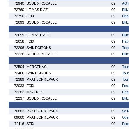
72940
SOUEIX ROGALLE
09
AG 
72760
LE MAS D'AZIL
09
Blit
72750
FOIX
09
Open
72693
SOUEIX ROGALLE
09
Blit
72659
LE MAS D'AZIL
09
Blitz
72658
FOIX
09
Rapi
72296
SAINT GIRONS
09
Trop
72238
SOUEIX ROGALLE
09
Blit
72504
MERCENAC
09
Tour
72466
SAINT GIRONS
09
Tour
72389
PRAT BONREPAUX
09
Tour
72033
FOIX
09
Fest
72282
MAZERES
09
Chal
72237
SOUEIX ROGALLE
09
Blit
70883
PRAT BONREPAUX
09
5e 
69660
PRAT BONREPAUX
09
Ope
72116
SEIX
09
Esca