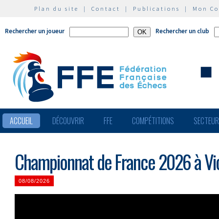
Plan du site
|
Contact
|
Publications
|
Mon C
Rechercher un joueur
Rechercher un club
ACCUEIL
DÉCOUVRIR
FFE
COMPÉTITIONS
SECTEU
Championnat de France 2026 à Vic
08/08/2026