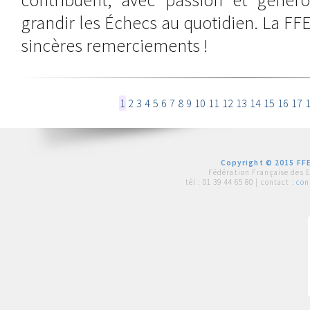
grandir les Échecs au quotidien. La FFE
sincères remerciements !
1
2
3
4
5
6
7
8
9
10
11
12
13
14
15
16
17
Copyright © 2015 FFE
Fédération Française des 
tél :
01 39 44 65 80
| contact :
con