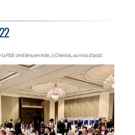
022
a FIDE s'est tenu en Inde, à Chennai, au mois d'août.