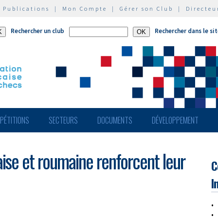
|
Publications
|
Mon Compte
|
Gérer son Club
|
Directeu
Rechercher un club
Rechercher dans le si
PÉTITIONS
SECTEURS
DOCUMENTS
DÉVELOPPEMENT
aise et roumaine renforcent leur
C
I
• 
•