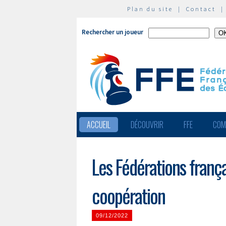
Plan du site
|
Contact
Rechercher un joueur
ACCUEIL
DÉCOUVRIR
FFE
COM
Les Fédérations franç
coopération
09/12/2022