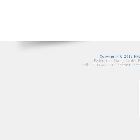
Copyright © 2015 FFE
Fédération Française des 
tél :
01 39 44 65 80
| contact :
con