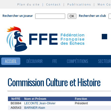
Plan du site
|
Contact
|
Publications
|
Mon C
Rechercher un joueur
Rechercher un club
ACCUEIL
DÉCOUVRIR
FFE
COMPÉTITIONS
SECTEU
Commission Culture et Histoire
NrFFE
Nom et Prénom
Fonction
B03884
LECONTE Jean-Olivier
Président
A00543
BARNIER Alain