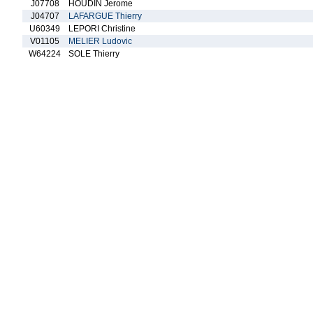
J07708
HOUDIN Jerome
J04707
LAFARGUE Thierry
U60349
LEPORI Christine
V01105
MELIER Ludovic
W64224
SOLE Thierry