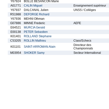
Y67924
BOLLE BESANCON Marie
A01771
CALIN Miguel
Enseignement supérieur
Y67937
DALCANAL Julien
UNSS / Collèges
R51988
DEFORGE Richard
Y67936
MEHNI Othman
G07886
MINNE Frederic
AEFE
E64521
MURCIA Gerald
E00138
PETER Sebastien
K01401
ROLLAND Stephane
C53205
ROLLIN Mathieu
Class'Echecs
Directeur des
K01101
SAINT-ARROMAN Alain
Championnats
M03954
SHOKER Samy
Secteur International