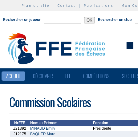
Plan du site
|
Contact
|
Publications
|
Mon C
Rechercher un joueur
Rechercher un club
ACCUEIL
DÉCOUVRIR
FFE
COMPÉTITIONS
SECTEU
Commission Scolaires
NrFFE
Nom et Prénom
Fonction
Z21392
MINAUD Emily
Présidente
J12175
BAQUER Marc