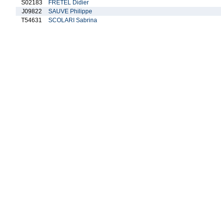
S02183
FRETEL Didier
J09822
SAUVE Philippe
T54631
SCOLARI Sabrina