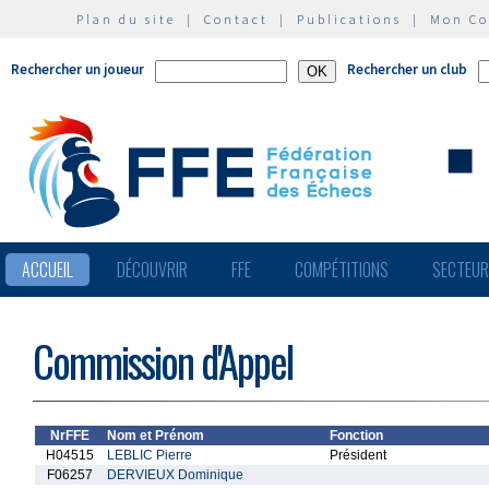
Plan du site
|
Contact
|
Publications
|
Mon C
Rechercher un joueur
Rechercher un club
ACCUEIL
DÉCOUVRIR
FFE
COMPÉTITIONS
SECTEU
Commission d'Appel
NrFFE
Nom et Prénom
Fonction
H04515
LEBLIC Pierre
Président
F06257
DERVIEUX Dominique