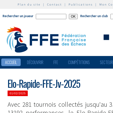
Plan du site
|
Contact
|
Publications
|
Mon C
Rechercher un joueur
Rechercher un club
ACCUEIL
DÉCOUVRIR
FFE
COMPÉTITIONS
SECTEU
Elo-Rapide-FFE-Jv-2025
01/02/2025
Avec 281 tournois collectés jusqu'au 
13192 performances, le Elo-Rapide-FF