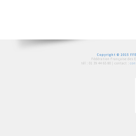
Copyright © 2015 FFE
Fédération Française des 
tél :
01 39 44 65 80
| contact :
con