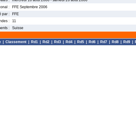
ates :
mercredi 16 août 2006 - samedi 26 août 2006
onal :
FFE Septembre 2006
 par :
FFE
ndes :
11
ents :
Suisse
e
|
Classement
|
Rd1
|
Rd2
|
Rd3
|
Rd4
|
Rd5
|
Rd6
|
Rd7
|
Rd8
|
Rd9
|