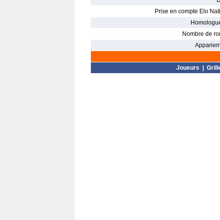
D
Prise en compte Elo Nati
Homologué
Nombre de ro
Appariem
Joueurs
|
Grill