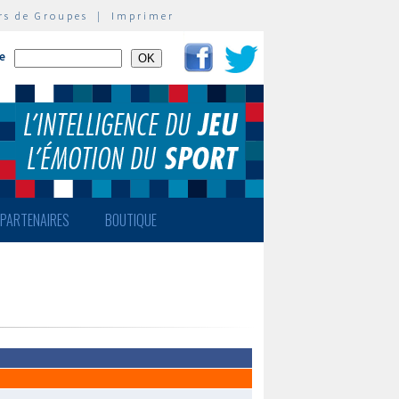
rs de Groupes
|
Imprimer
te
PARTENAIRES
BOUTIQUE