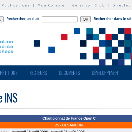
|
Publications
|
Mon Compte
|
Gérer son Club
|
Directeu
Rechercher un club
Rechercher dans le si
PÉTITIONS
SECTEURS
DOCUMENTS
DÉVELOPPEMENT
e INS
Championnat de France Open C
25 - BESANCON