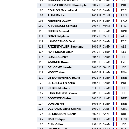
105
DE LA FONTAINE Christophe
2037 F
SenM
PDL
106
COULON Maxcellend
2018 F
SenM
FRC
107
BISMUTH Lea
2028 F
CadF
LAN
108
FARGERE Jacky
2038 F
SenM
BRG
109
KHARMOUDI Slimane
2004 F
MinM
FRC
110
NOREK Arnaud
1990 F
SenM
NPC
111
GRAS Delphine
1932 F
CadF
ALS
112
LAMBERTHOD Gael
2063 F
SenM
FRC
113
RITZENTHALER Stephane
2007 F
CadM
ALS
114
RUFFENACH Alain
2077 F
SenM
ALS
115
BOSEL Gunter
2055 F
SenM
IDF
116
WAGNER Bruno
1990 F
SenM
LYO
117
DELORME Laurie
2068 F
SenF
IDF
118
HODOT Yves
2006 F
SenM
DSA
119
LE MONTAGNER Yoann
2021 F
SenM
BRE
120
LE GALLO Frederic
1985 F
SenM
PDL
121
LOGEL Matthieu
2106 F
SenM
IDF
122
LARRAMENDY Pierre
2013 F
SenM
IDF
123
BODENEZ Claire
2020 F
JunF
BRE
124
DORION Ari
2003 F
SenM
BRE
125
DESANLIS Anne-Sophie
1903 F
JunF
CHA
126
LE DIOURON Aurelie
2035 F
SenF
BRE
127
CAO Philippe
2001 F
SenM
FRC
128
RUIN Gilles
1984 F
SenM
IDF