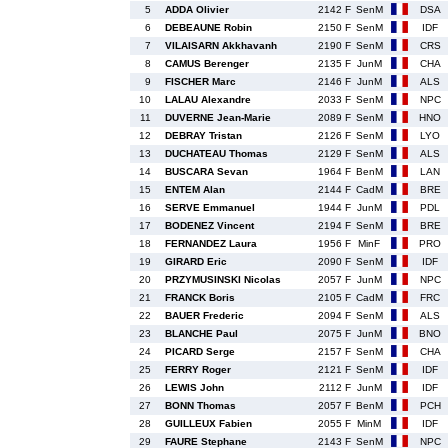
5
ADDA Olivier
2142 F
SenM
DSA
6
DEBEAUNE Robin
2150 F
SenM
IDF
7
VILAISARN Akkhavanh
2190 F
SenM
CRS
8
CAMUS Berenger
2135 F
JunM
CHA
9
FISCHER Marc
2146 F
JunM
ALS
10
LALAU Alexandre
2033 F
SenM
NPC
11
DUVERNE Jean-Marie
2089 F
SenM
HNO
12
DEBRAY Tristan
2126 F
SenM
LYO
13
DUCHATEAU Thomas
2129 F
SenM
ALS
14
BUSCARA Sevan
1964 F
BenM
LAN
15
ENTEM Alan
2144 F
CadM
BRE
16
SERVE Emmanuel
1944 F
JunM
PDL
17
BODENEZ Vincent
2194 F
SenM
BRE
18
FERNANDEZ Laura
1956 F
MinF
PRO
19
GIRARD Eric
2090 F
SenM
IDF
20
PRZYMUSINSKI Nicolas
2057 F
JunM
NPC
21
FRANCK Boris
2105 F
CadM
FRC
22
BAUER Frederic
2094 F
SenM
ALS
23
BLANCHE Paul
2075 F
JunM
BNO
24
PICARD Serge
2157 F
SenM
CHA
25
FERRY Roger
2121 F
SenM
IDF
26
LEWIS John
2112 F
JunM
IDF
27
BONN Thomas
2057 F
BenM
PCH
28
GUILLEUX Fabien
2055 F
MinM
IDF
29
FAURE Stephane
2143 F
SenM
NPC