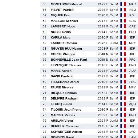
55
MONTABORD Manuel
2192 F
SenM
MAR
56
FIEVET Patrick
2088 F
SenM
REU
57
MIQUEU Eric
2070 F
CadM
PDL
58
MASSONI Michael
2047 F
BenM
CRS
59
LAMBERTI Hugo
2099 F
CadM
CAZ
60
NOBILI Denis
2014 F
SenM
PRO
61
KARILA Marc
2080 F
SenM
IDF
62
LACROIX Romain
2075 F
JunM
MPY
63
NGUYEN-HUU Hoang
2063 F
SenM
IDF
64
CORDE Philippe
2040 N
SenM
IDF
65
BONNEVILLE Jean-Paul
2050 N
SenM
FRC
66
LEVESQUE Thomas
2016 F
SenM
HNO
67
MARIE Adrien
2074 F
JunM
AUV
68
DAVID Frederic
2022 F
SenM
IDF
69
TISSERAND Daniel
2040 F
SenM
FRC
70
FAURE Nicolas
2039 F
SenM
MPY
71
BILQUEZ Romain
2052 F
SenM
IDF
72
DELIVRE Raphael
2022 F
BenM
IDF
73
LECOQ Julien
2114 F
SenM
AQU
74
TILQUIN Jean-Pierre
2080 F
SenM
IDF
75
MARCEL Patrick
2062 F
SenM
PRO
76
ARSLAN Victor
2064 F
JunM
IDF
77
DERIEUX Christian
2145 F
SenM
IDF
78
SCHWEITZER Adrien
2048 F
SenM
LYO
79
DONSKOI Karel
2046 F
SenM
LAN