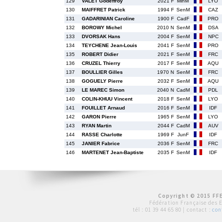
129
VALET Godeffroy
2021 F
MinM
LYO
130
MAIFFRET Patrick
1994 F
SenM
CAZ
131
GADARINIAN Caroline
1900 F
CadF
PRO
132
BOROWY Michel
2010 N
SenM
DSA
133
DVORSAK Hans
2004 F
SenM
NPC
134
TEYCHENE Jean-Louis
2041 F
SenM
PRO
135
ROBERT Didier
2021 F
SenM
FRC
136
CRUZEL Thierry
2017 F
SenM
AQU
137
BOULLIER Gilles
1970 N
SenM
FRC
138
GOGUELY Pierre
2032 F
SenM
AQU
139
LE MAREC Simon
2040 N
CadM
PDL
140
COLIN-KHUU Vincent
2018 F
SenM
LYO
141
FOUILLET Arnaud
2016 F
SenM
IDF
142
GARON Pierre
1965 F
SenM
LYO
143
RYAN Martin
2044 F
CadM
AUV
144
RASSE Charlotte
1969 F
JunF
IDF
145
JANIER Fabrice
2036 F
SenM
FRC
146
MARTENET Jean-Baptiste
2035 F
SenM
IDF
Copyright © 2015 FFE
Fédération Française des 
tél :
01 39 44 65 80
| contact :
con