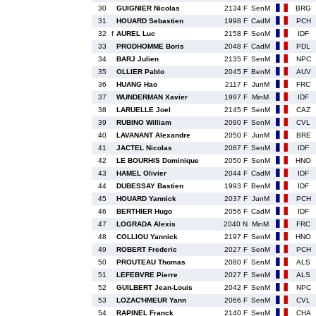
30
GUIGNIER Nicolas
2134 F
SenM
BRG
31
HOUARD Sebastien
1998 F
CadM
PCH
32
f
AUREL Luc
2158 F
SenM
IDF
33
PRODHOMME Boris
2048 F
CadM
PDL
34
BARJ Julien
2135 F
SenM
NPC
35
OLLIER Pablo
2045 F
BenM
AUV
36
HUANG Hao
2117 F
JunM
FRC
37
WUNDERMAN Xavier
1997 F
MinM
IDF
38
LARUELLE Joel
2145 F
SenM
CAZ
39
RUBINO William
2090 F
SenM
CVL
40
LAVANANT Alexandre
2050 F
JunM
BRE
41
JACTEL Nicolas
2087 F
SenM
IDF
42
LE BOURHIS Dominique
2050 F
SenM
HNO
43
HAMEL Olivier
2044 F
CadM
IDF
44
DUBESSAY Bastien
1993 F
BenM
IDF
45
HOUARD Yannick
2037 F
JunM
PCH
46
BERTHIER Hugo
2056 F
CadM
IDF
47
LOGRADA Alexis
2040 N
MinM
FRC
48
COLLIOU Yannick
2197 F
SenM
HNO
49
ROBERT Frederic
2027 F
SenM
PCH
50
PROUTEAU Thomas
2080 F
SenM
ALS
51
LEFEBVRE Pierre
2027 F
SenM
ALS
52
GUILBERT Jean-Louis
2042 F
SenM
NPC
53
LOZAC'HMEUR Yann
2066 F
SenM
CVL
54
RAPINEL Franck
2140 F
SenM
CHA