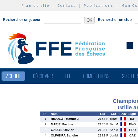
Plan du site
|
Contact
|
Publications
|
Mon C
Rechercher un joueur
Rechercher un club
ACCUEIL
DÉCOUVRIR
FFE
COMPÉTITIONS
SECTEU
Champion
Grille 
Pl
Nom
Elo
Cat.
Fede
Ligue
1
RIGOLOT Matthieu
2153 F
MinM
IDF
2
MARIE Maxime
2165 F
SenM
BNO
3
GAUBIL Olivier
2103 F
SenM
PRO
4
OLIVEIRA Sancho
2172 F
JunM
CAZ