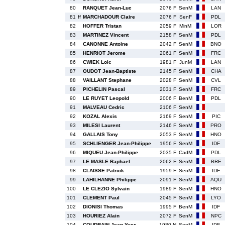
80
RANQUET Jean-Luc
2076 F
SenM
LAN
81
ff
MARCHADOUR Claire
2076 F
SenF
PDL
82
HOFFER Tristan
2059 F
MinM
LOR
83
MARTINEZ Vincent
2158 F
SenM
PDL
84
CANONNE Antoine
2042 F
SenM
BNO
85
HENRIOT Jerome
2061 F
SenM
FRC
86
CWIEK Loic
1981 F
JunM
LAN
87
OUDOT Jean-Baptiste
2145 F
SenM
CHA
88
VAILLANT Stephane
2028 F
SenM
CVL
89
PICHELIN Pascal
2031 F
SenM
FRC
90
LE RUYET Leopold
2006 F
BenM
PDL
91
MALVEAU Cedric
2106 F
SenM
92
KOZAL Alexis
2169 F
SenM
PIC
93
MILESI Laurent
2146 F
SenM
PRO
94
GALLAIS Tony
2053 F
SenM
HNO
95
SCHLIENGER Jean-Philippe
1956 F
SenM
IDF
96
MIQUEU Jean-Philippe
2035 F
CadM
PDL
97
LE MASLE Raphael
2062 F
SenM
BRE
98
CLAISSE Patrick
1959 F
SenM
IDF
99
LAHILHANNE Philippe
2091 F
SenM
AQU
100
LE CLEZIO Sylvain
1989 F
SenM
HNO
101
CLEMENT Paul
2045 F
SenM
LYO
102
DIONISI Thomas
1995 F
BenM
IDF
103
HOURIEZ Alain
2072 F
SenM
NPC
104
COUDRAIN Jean-Yves
1980 N
SenM
IDF