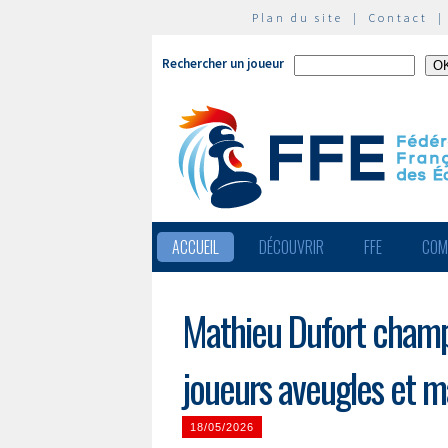
Plan du site
|
Contact
Rechercher un joueur
ACCUEIL
DÉCOUVRIR
FFE
COM
Mathieu Dufort champ
joueurs aveugles et m
18/05/2026