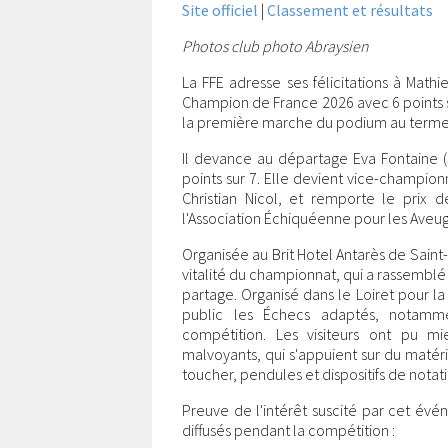
Site officiel
|
Classement et résultats
Photos club photo Abraysien
La FFE adresse ses félicitations à Mathi
Champion de France 2026 avec 6 points s
la première marche du podium au terme d
Il devance au départage Eva Fontaine (J.
points sur 7. Elle devient vice-champio
Christian Nicol, et remporte le prix d
l'Association Échiquéenne pour les Aveug
Organisée au Brit Hotel Antarès de Saint
vitalité du championnat, qui a rassemblé
partage. Organisé dans le Loiret pour la
public les Échecs adaptés, notamm
compétition. Les visiteurs ont pu m
malvoyants, qui s'appuient sur du matéri
toucher, pendules et dispositifs de notati
Preuve de l'intérêt suscité par cet év
diffusés pendant la compétition :