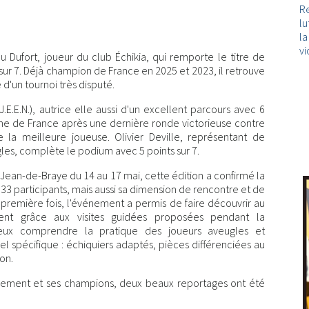
Re
lu
l
vi
eu Dufort, joueur du club Échikia, qui remporte le titre de
ur 7. Déjà champion de France en 2025 et 2023, il retrouve
'un tournoi très disputé.
E.E.N.), autrice elle aussi d'un excellent parcours avec 6
nne de France après une dernière ronde victorieuse contre
e la meilleure joueuse. Olivier Deville, représentant de
les, complète le podium avec 5 points sur 7.
-Jean-de-Braye du 14 au 17 mai, cette édition a confirmé la
 33 participants, mais aussi sa dimension de rencontre et de
 première fois, l'événement a permis de faire découvrir au
ent grâce aux visites guidées proposées pendant la
ieux comprendre la pratique des joueurs aveugles et
el spécifique : échiquiers adaptés, pièces différenciées au
on.
énement et ses champions, deux beaux reportages ont été