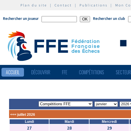
Plan du site
|
Contact
|
Publications
|
Mon C
Rechercher un joueur
Rechercher un club
ACCUEIL
DÉCOUVRIR
FFE
COMPÉTITIONS
SECTEU
<<< juillet 2026
Lundi
Mardi
Mercredi
27
28
29