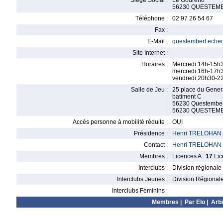
Siège Social :
Le Godreho
56230 QUESTEM
Téléphone :
02 97 26 54 67
Fax :
E-Mail :
questembert.eche
Site Internet :
Horaires :
Mercredi 14h-15h
mercredi 16h-17h30
vendredi 20h30-22
Salle de Jeu :
25 place du Gener
batiment C
56230 Questember
56230 QUESTEM
Accès personne à mobilité réduite :
OUI
Présidence :
Henri TRELOHAN
Contact :
Henri TRELOHAN
Membres :
Licences A :
17
Lic
Interclubs :
Division régionale
Interclubs Jeunes :
Division Régional
Interclubs Féminins :
Membres
|
Par Elo
|
Arbi