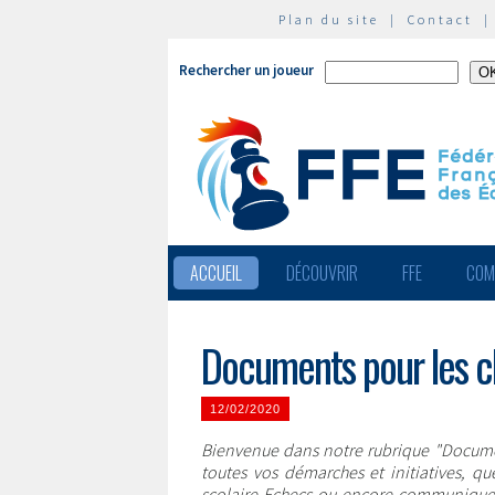
Plan du site
|
Contact
Rechercher un joueur
ACCUEIL
DÉCOUVRIR
FFE
COM
Documents pour les clu
12/02/2020
Bienvenue dans notre rubrique "Documents
toutes vos démarches et initiatives, qu
scolaire Echecs ou encore communiquer 