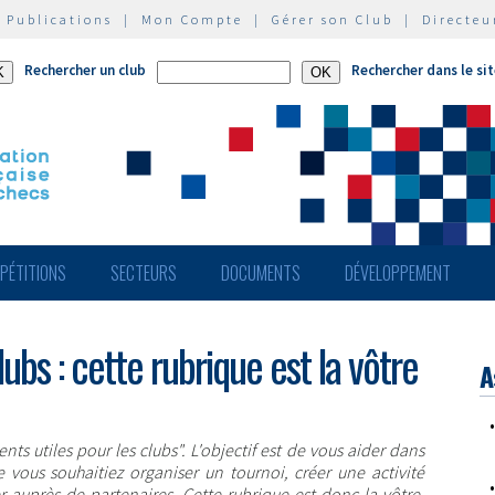
|
Publications
|
Mon Compte
|
Gérer son Club
|
Directeu
Rechercher un club
Rechercher dans le si
PÉTITIONS
SECTEURS
DOCUMENTS
DÉVELOPPEMENT
bs : cette rubrique est la vôtre
A
 utiles pour les clubs". L'objectif est de vous aider dans
e vous souhaitiez organiser un tournoi, créer une activité
auprès de partenaires. Cette rubrique est donc la vôtre,