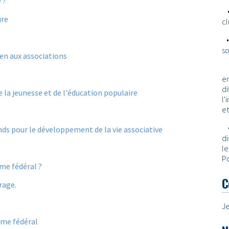
 ?
ure
cl
so
ien aux associations
en
di
 la jeunesse et de l'éducation populaire
l'
et
ds pour le développement de la vie associative
di
l
Po
me fédéral ?
C
rage.
Je
ôme fédéral