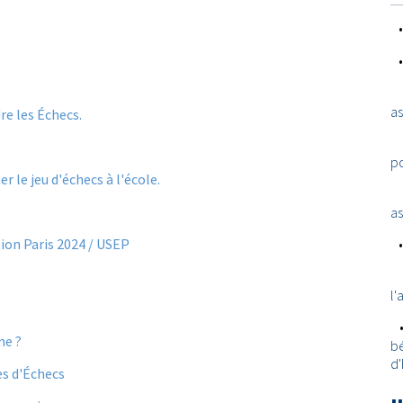
as
re les Échecs.
po
 le jeu d'échecs à l'école.
as
tion Paris 2024 / USEP
l'
ne ?
b
d
es d'Échecs