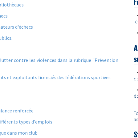
F
bliothèques.
hecs.
fé
mateurs d'échecs
ublics.
A
s
utter contre les violences dans la rubrique "Prévention
ts et exploitants licenciés des fédérations sportives
de
éd
ilance renforcée
F
as
ifférents types d'emplois
S
vique dans mon club