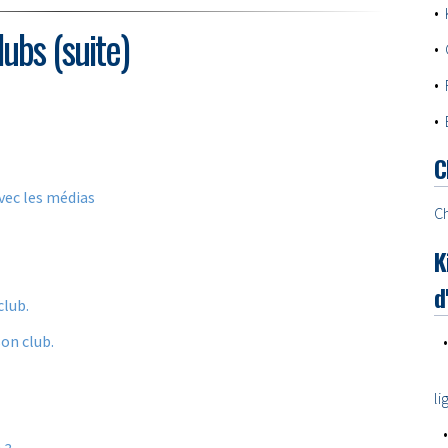
•
ubs (suite)
•
•
•
C
vec les médias
Ch
K
d
club.
son club.
li