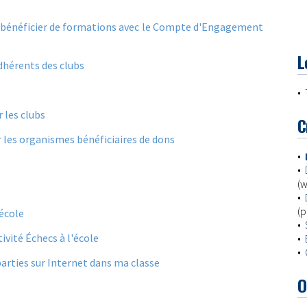
bénéficier de formations avec le Compte d'Engagement
L
adhérents des clubs
•
 les clubs
C
r les organismes bénéficiaires de dons
•
•
(w
•
(p
'école
•
vité Échecs à l'école
•
•
parties sur Internet dans ma classe
O