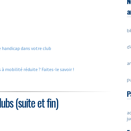
N
a
bi
d'
e handicap dans votre club
a
à mobilité réduite ? Faites-le savoir !
pu
P
bs (suite et fin)
ac
ju