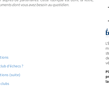
ocuments dont vous avez besoin au quotidien.
É
L
m
st
ations
de
vé
club d'échecs ?
P
tions (suite)
p
la
 clubs