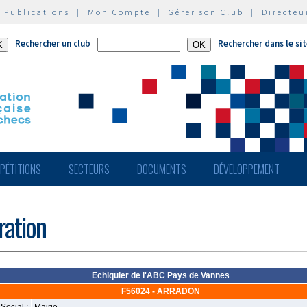
|
Publications
|
Mon Compte
|
Gérer son Club
|
Directeu
Rechercher un club
Rechercher dans le si
PÉTITIONS
SECTEURS
DOCUMENTS
DÉVELOPPEMENT
ération
Echiquier de l'ABC Pays de Vannes
F56024 - ARRADON