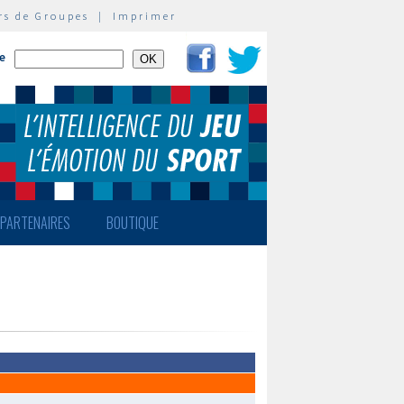
rs de Groupes
|
Imprimer
te
PARTENAIRES
BOUTIQUE