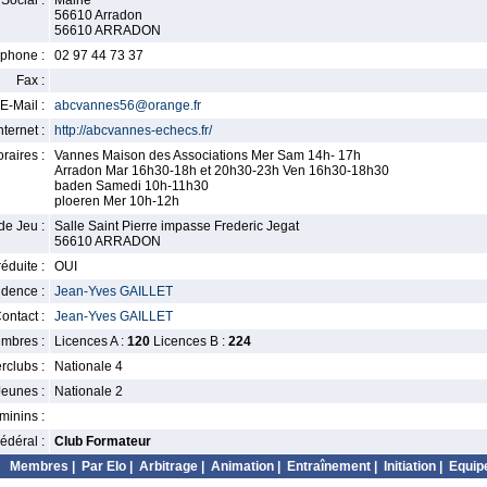
Social :
Mairie
56610 Arradon
56610 ARRADON
phone :
02 97 44 73 37
Fax :
E-Mail :
abcvannes56@orange.fr
nternet :
http://abcvannes-echecs.fr/
raires :
Vannes Maison des Associations Mer Sam 14h- 17h
Arradon Mar 16h30-18h et 20h30-23h Ven 16h30-18h30
baden Samedi 10h-11h30
ploeren Mer 10h-12h
de Jeu :
Salle Saint Pierre impasse Frederic Jegat
56610 ARRADON
éduite :
OUI
idence :
Jean-Yves GAILLET
ontact :
Jean-Yves GAILLET
mbres :
Licences A :
120
Licences B :
224
erclubs :
Nationale 4
Jeunes :
Nationale 2
minins :
édéral :
Club Formateur
Membres
|
Par Elo
|
Arbitrage
|
Animation
|
Entraînement
|
Initiation
|
Equip