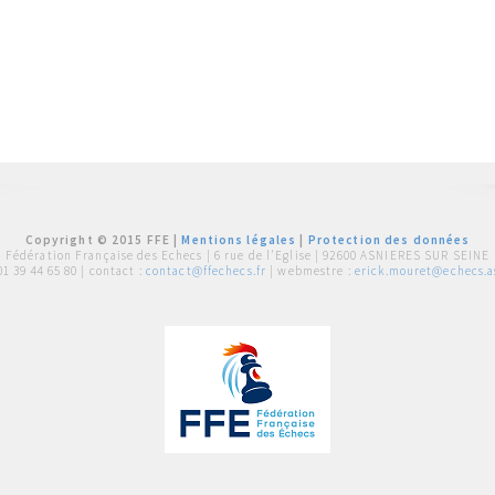
Copyright © 2015 FFE |
Mentions légales
|
Protection des données
Fédération Française des Echecs |
6 rue de l'Eglise | 92600 ASNIERES SUR SEINE
01 39 44 65 80
| contact :
contact@ffechecs.fr
| webmestre :
erick.mouret@echecs.as