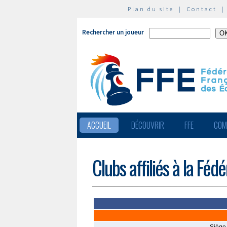
Plan du site
|
Contact
Rechercher un joueur
ACCUEIL
DÉCOUVRIR
FFE
COM
Clubs affiliés à la Féd