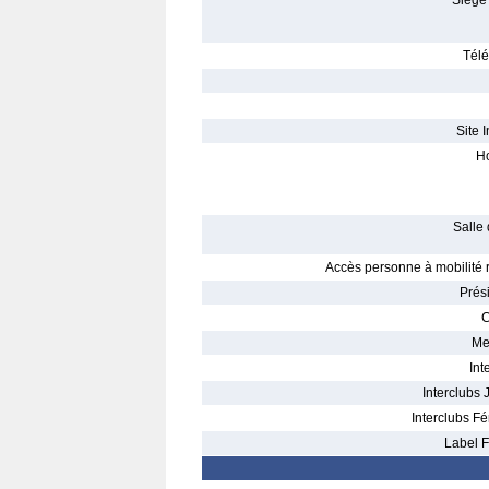
Siège 
Télé
Site I
Ho
Salle 
Accès personne à mobilité r
Prés
C
Me
Int
Interclubs 
Interclubs Fé
Label F