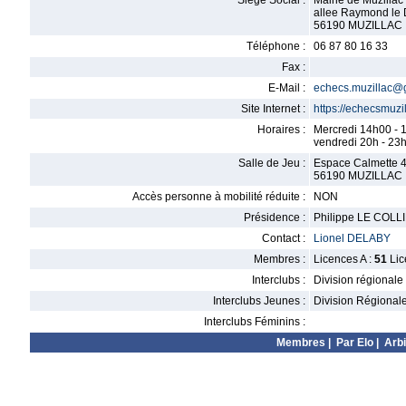
Siège Social :
Mairie de Muzillac
allee Raymond le
56190 MUZILLAC
Téléphone :
06 87 80 16 33
Fax :
E-Mail :
echecs.muzillac@
Site Internet :
https://echecsmuzil
Horaires :
Mercredi 14h00 - 
vendredi 20h - 23
Salle de Jeu :
Espace Calmette 4
56190 MUZILLAC
Accès personne à mobilité réduite :
NON
Présidence :
Philippe LE COLL
Contact :
Lionel DELABY
Membres :
Licences A :
51
Lic
Interclubs :
Division régionale
Interclubs Jeunes :
Division Régional
Interclubs Féminins :
Membres
|
Par Elo
|
Arbi