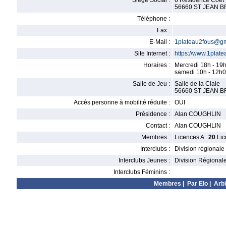
Siège Social :
6 Residence Coet
56660 ST JEAN 
Téléphone :
Fax :
E-Mail :
1plateau2fous@gm
Site Internet :
https://www.1platea
Horaires :
Mercredi 18h - 19
samedi 10h - 12h
Salle de Jeu :
Salle de la Claie
56660 ST JEAN 
Accès personne à mobilité réduite :
OUI
Présidence :
Alan COUGHLIN
Contact :
Alan COUGHLIN
Membres :
Licences A :
20
Lic
Interclubs :
Division régionale
Interclubs Jeunes :
Division Régional
Interclubs Féminins :
Membres
|
Par Elo
|
Arbi