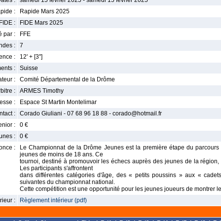
ates :
samedi 15 février 2025 - samedi 15 février 2025
pide :
Rapide Mars 2025
FIDE :
FIDE Mars 2025
 par :
FFE
ndes :
7
nce :
12' + [3'']
ents :
Suisse
teur :
Comité Départemental de la Drôme
bitre :
ARMES Timothy
esse :
Espace St Martin Montelimar
tact :
Corado Giuliani - 07 68 96 18 88 - corado@hotmail.fr
enior :
0 €
unes :
0 €
once :
Le Championnat de la Drôme Jeunes est la première étape du parcours 
jeunes de moins de 18 ans. Ce
tournoi, destiné à promouvoir les échecs auprès des jeunes de la région, 
Les participants s'affrontent
dans différentes catégories d'âge, des « petits poussins » aux « cadets 
suivantes du championnat national.
Cette compétition est une opportunité pour les jeunes joueurs de montrer leu
ieur :
Règlement intérieur (pdf)