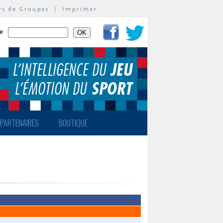
rs de Groupes
|
Imprimer
te
PARTENAIRES
BOUTIQUE