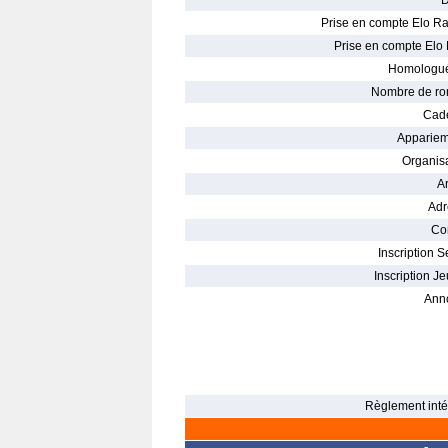
D
Prise en compte Elo Ra
Prise en compte Elo 
Homologué
Nombre de ro
Cade
Appariem
Organisa
Ar
Adr
Con
Inscription S
Inscription Je
Ann
Règlement intér