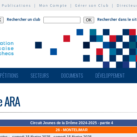
|
Publications
|
Mon Compte
|
Gérer son Club
|
Directeu
Rechercher un club
Rechercher dans le si
PÉTITIONS
SECTEURS
DOCUMENTS
DÉVELOPPEMENT
de ARA
Circuit Jeunes de la Drôme 2024-2025 - partie 4
26 - MONTELIMAR