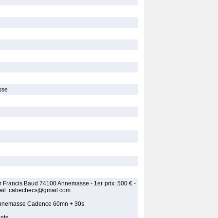
sse
r Francis Baud 74100 Annemasse - 1er prix: 500 € -
 mail: cabechecs@gmail.com
0 Annemasse Cadence 60mn + 30s
ents