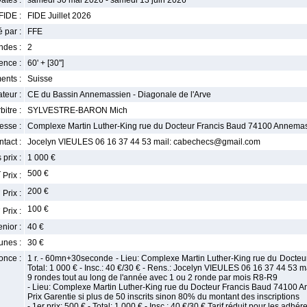
ates :
samedi 30 mai 2026 - samedi 13 juin 2026
FIDE :
FIDE Juillet 2026
 par :
FFE
ndes :
2
nce :
60' + [30'']
ents :
Suisse
teur :
CE du Bassin Annemassien - Diagonale de l'Arve
bitre :
SYLVESTRE-BARON Mich
esse :
Complexe Martin Luther-King rue du Docteur Francis Baud 74100 Annema
tact :
Jocelyn VIEULES 06 16 37 44 53 mail: cabechecs@gmail.com
 prix :
1 000 €
r
500 €
Prix :
e
200 €
Prix :
e
100 €
Prix :
enior :
40 €
unes :
30 €
once :
1 r. - 60mn+30seconde - Lieu: Complexe Martin Luther-King rue du Docteu
Total: 1 000 € - Insc.: 40 €/30 € - Rens.: Jocelyn VIEULES 06 16 37 44 53
9 rondes tout au long de l'année avec 1 ou 2 ronde par mois R8-R9
- Lieu: Complexe Martin Luther-King rue du Docteur Francis Baud 7410
Prix Garentie si plus de 50 inscrits sinon 80% du montant des inscriptions
- 1er prix: 500 € - Total: 1 000 € - Insc.: 40 €/30 € Tarif réduit pour les adhér