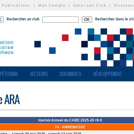
|
Publications
|
Mon Compte
|
Gérer son Club
|
Directeu
Rechercher un club
Rechercher dans le si
PÉTITIONS
SECTEURS
DOCUMENTS
DÉVELOPPEMENT
de ARA
tournoi Annuel du CABE 2025-26 r8-9
74 - ANNEMASSE