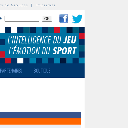
rs de Groupes
|
Imprimer
te
PARTENAIRES
BOUTIQUE