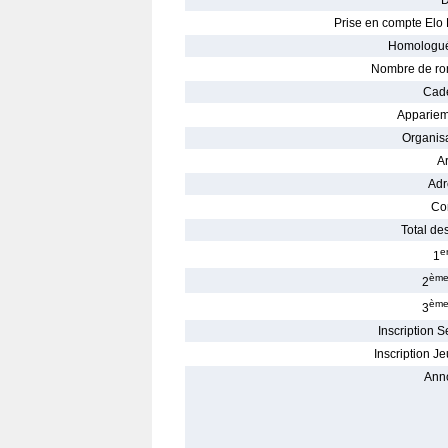
D
Prise en compte Elo 
Homologué
Nombre de ro
Cade
Appariem
Organisa
Ar
Adr
Con
Total des
e
1
èm
2
èm
3
Inscription S
Inscription Je
Ann