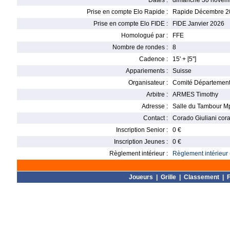
Dates :
dimanche 30 novem
Prise en compte Elo Rapide :
Rapide Décembre 2
Prise en compte Elo FIDE :
FIDE Janvier 2026
Homologué par :
FFE
Nombre de rondes :
8
Cadence :
15' + [5'']
Appariements :
Suisse
Organisateur :
Comité Département
Arbitre :
ARMES Timothy
Adresse :
Salle du Tambour Mp
Contact :
Corado Giuliani cor
Inscription Senior :
0 €
Inscription Jeunes :
0 €
Règlement intérieur :
Règlement intérieur 
Joueurs
|
Grille
|
Classement
|
F