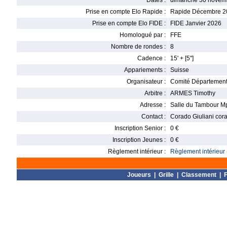
Dates :
dimanche 30 novem
Prise en compte Elo Rapide :
Rapide Décembre 2
Prise en compte Elo FIDE :
FIDE Janvier 2026
Homologué par :
FFE
Nombre de rondes :
8
Cadence :
15' + [5'']
Appariements :
Suisse
Organisateur :
Comité Département
Arbitre :
ARMES Timothy
Adresse :
Salle du Tambour Mp
Contact :
Corado Giuliani cor
Inscription Senior :
0 €
Inscription Jeunes :
0 €
Règlement intérieur :
Règlement intérieur 
Joueurs
|
Grille
|
Classement
|
F