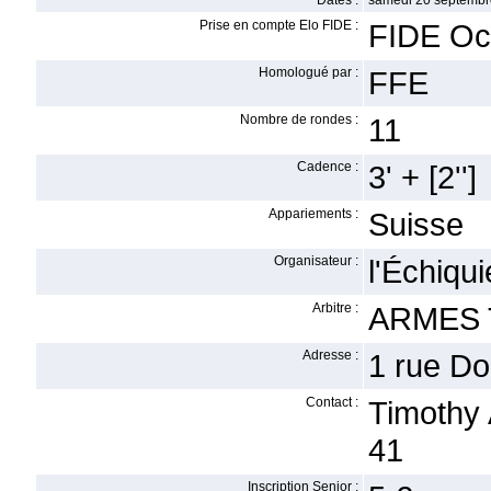
Dates :
samedi 20 septembr
Prise en compte Elo FIDE :
FIDE Oc
Homologué par :
FFE
Nombre de rondes :
11
Cadence :
3' + [2'']
Appariements :
Suisse
Organisateur :
l'Échiqu
Arbitre :
ARMES 
Adresse :
1 rue D
Contact :
Timothy
41
Inscription Senior :