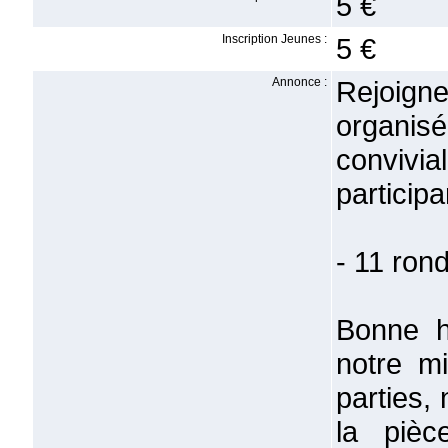
5 €
Inscription Jeunes :
5 €
Annonce :
Rejoigne
organisé
convivia
participa
- 11 ron
Bonne h
notre m
parties,
la pièc