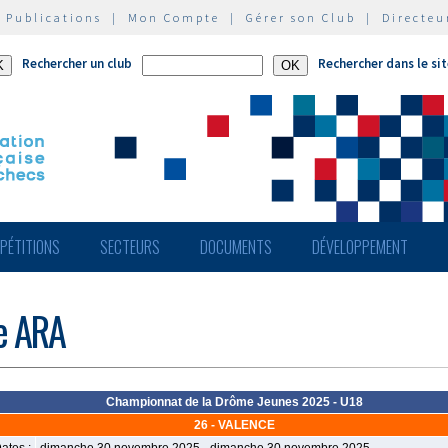
|
Publications
|
Mon Compte
|
Gérer son Club
|
Directeu
Rechercher un club
Rechercher dans le si
PÉTITIONS
SECTEURS
DOCUMENTS
DÉVELOPPEMENT
de ARA
Championnat de la Drôme Jeunes 2025 - U18
26 - VALENCE