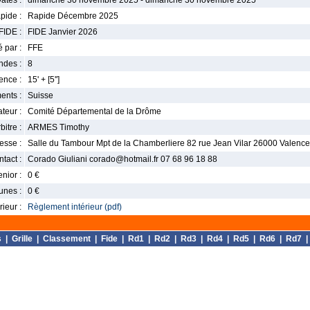
ates :
dimanche 30 novembre 2025 - dimanche 30 novembre 2025
pide :
Rapide Décembre 2025
FIDE :
FIDE Janvier 2026
 par :
FFE
ndes :
8
nce :
15' + [5'']
ents :
Suisse
teur :
Comité Départemental de la Drôme
bitre :
ARMES Timothy
esse :
Salle du Tambour Mpt de la Chamberliere 82 rue Jean Vilar 26000 Valence
tact :
Corado Giuliani corado@hotmail.fr 07 68 96 18 88
enior :
0 €
unes :
0 €
ieur :
Règlement intérieur (pdf)
s
|
Grille
|
Classement
|
Fide
|
Rd1
|
Rd2
|
Rd3
|
Rd4
|
Rd5
|
Rd6
|
Rd7