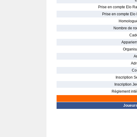
D
Prise en compte Elo Ra
Prise en compte Elo 
Homologué
Nombre de ro
Cade
Appariem
Organisa
Ar
Adr
Con
Inscription S
Inscription Je
Règlement intér
Joueur