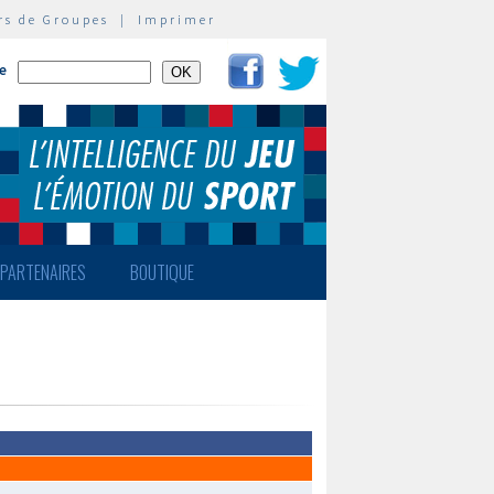
rs de Groupes
|
Imprimer
te
PARTENAIRES
BOUTIQUE