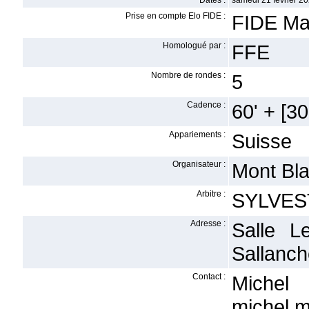
Dates :
samedi 21 février 20
Prise en compte Elo FIDE :
FIDE Ma
Homologué par :
FFE
Nombre de rondes :
5
Cadence :
60' + [30'
Appariements :
Suisse
Organisateur :
Mont Bl
Arbitre :
SYLVES
Adresse :
Salle L
Sallanc
Contact :
Miche
michel.m