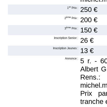
er
250 €
1
Prix :
ème
200 €
2
Prix :
ème
150 €
3
Prix :
Inscription Senior :
26 €
Inscription Jeunes :
13 €
Annonce :
5 r. - 
Albert G
Rens.:
michel.m
Prix pa
tranche 