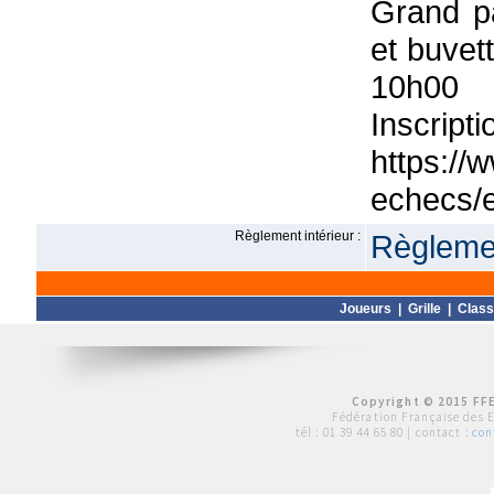
Grand pa
et buvet
10h00
Insc
https://
echecs/
Règlement intérieur :
Règlemen
Joueurs
|
Grille
|
Clas
Copyright © 2015 FFE
Fédération Française des 
tél :
01 39 44 65 80
| contact :
con