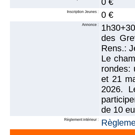
0 €
Inscription Jeunes :
0 €
Annonce :
1h30+30
des Gre
Rens.: 
Le cham
rondes: 
et 21 ma
2026. L
particip
de 10 eur
Règlement intérieur :
Règlemen