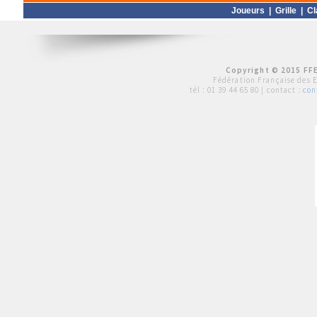
Joueurs
|
Grille
|
Cl
Copyright © 2015 FFE
Fédération Française des 
tél :
01 39 44 65 80
| contact :
con