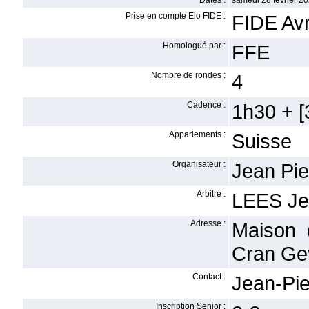
Dates :
samedi 28 février 2
Prise en compte Elo FIDE :
FIDE Avr
Homologué par :
FFE
Nombre de rondes :
4
Cadence :
1h30 + [3
Appariements :
Suisse
Organisateur :
Jean Pi
Arbitre :
LEES Je
Adresse :
Maison 
Cran Gev
Contact :
Jean-Pi
Inscription Senior :