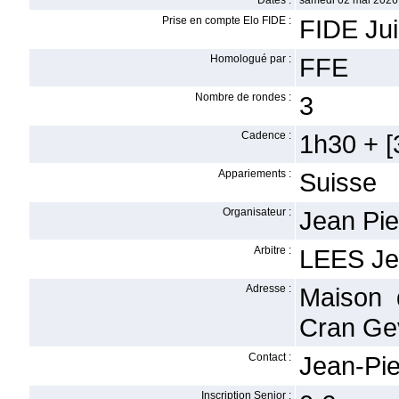
Dates :
samedi 02 mai 2026
Prise en compte Elo FIDE :
FIDE Ju
Homologué par :
FFE
Nombre de rondes :
3
Cadence :
1h30 + [3
Appariements :
Suisse
Organisateur :
Jean Pi
Arbitre :
LEES Je
Adresse :
Maison 
Cran Gev
Contact :
Jean-Pi
Inscription Senior :