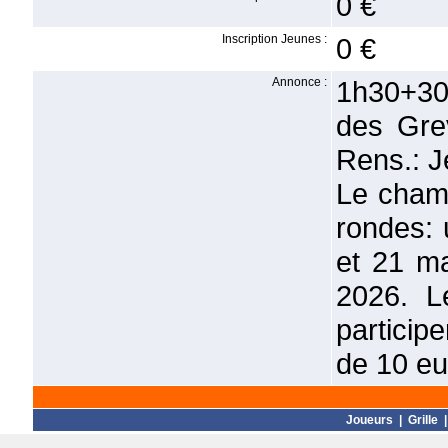
0 €
Inscription Jeunes :
0 €
Annonce :
1h30+30
des Gre
Rens.: 
Le cham
rondes: 
et 21 ma
2026. L
particip
de 10 eur
Joueurs
|
Grille