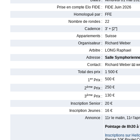
Dates :
vendredi 01 mai 202
Prise en compte Elo FIDE :
FIDE Juin 2026
Homologué par :
FFE
Nombre de rondes :
22
Cadence :
3' + [2'']
Appariements :
Suisse
Organisateur :
Richard Weber
Arbitre :
LONG Raphael
Adresse :
Salle Symphorienn
Contact :
Richard Weber 📧 w
Total des prix :
1 500 €
er
500 €
1
Prix :
ème
250 €
2
Prix :
ème
130 €
3
Prix :
Inscription Senior :
20 €
Inscription Jeunes :
16 €
Annonce :
11r le matin, 11r l'ap
Pointage de 8h30 à
Inscriptions sur Hell
Repas 10€ Poulet Cu