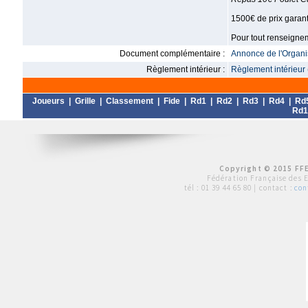
1500€ de prix garanti
Pour tout renseignem
Document complémentaire :
Annonce de l'Organis
Règlement intérieur :
Règlement intérieur 
Joueurs
|
Grille
|
Classement
|
Fide
|
Rd1
|
Rd2
|
Rd3
|
Rd4
|
Rd
Rd1
Copyright © 2015 FFE
Fédération Française des 
tél :
01 39 44 65 80
| contact :
con