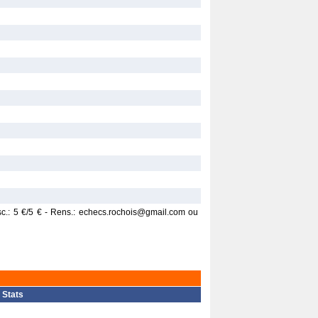
nsc.: 5 €/5 € - Rens.: echecs.rochois@gmail.com ou
|
Stats