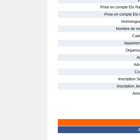
D
Prise en compte Elo Ra
Prise en compte Elo 
Homologué
Nombre de ro
Cade
Appariem
Organisa
Ar
Adr
Con
Inscription S
Inscription Je
Ann
J