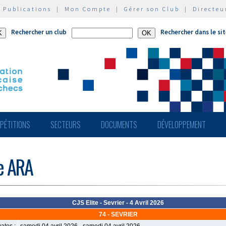
|
Publications
|
Mon Compte
|
Gérer son Club
|
Directeu
Rechercher un club
Rechercher dans le si
PÉTITIONS
SECTEURS
DOCUMENTS
DÉVELOPPEMENT
de ARA
CJS Elite - Sevrier - 4 Avril 2026
74 - SEVRIER