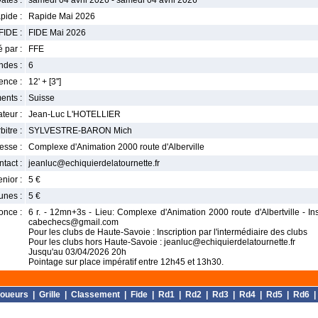
ates :
samedi 04 avril 2026 - samedi 04 avril 2026
pide :
Rapide Mai 2026
FIDE :
FIDE Mai 2026
 par :
FFE
ndes :
6
nce :
12' + [3'']
ents :
Suisse
teur :
Jean-Luc L'HOTELLIER
bitre :
SYLVESTRE-BARON Mich
esse :
Complexe d'Animation 2000 route d'Alberville
tact :
jeanluc@echiquierdelatournette.fr
enior :
5 €
unes :
5 €
once :
6 r. - 12mn+3s - Lieu: Complexe d'Animation 2000 route d'Albertville - I
cabechecs@gmail.com
Pour les clubs de Haute-Savoie : Inscription par l'intermédiaire des clubs
Pour les clubs hors Haute-Savoie : jeanluc@echiquierdelatournette.fr
Jusqu'au 03/04/2026 20h
Pointage sur place impératif entre 12h45 et 13h30.
oueurs
|
Grille
|
Classement
|
Fide
|
Rd1
|
Rd2
|
Rd3
|
Rd4
|
Rd5
|
Rd6