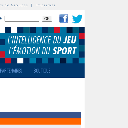
rs de Groupes
|
Imprimer
te
PARTENAIRES
BOUTIQUE