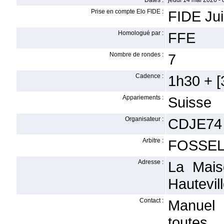
Dates :
jeudi 14 mai 2026 -
Prise en compte Elo FIDE :
FIDE Ju
Homologué par :
FFE
Nombre de rondes :
7
Cadence :
1h30 + [3
Appariements :
Suisse
Organisateur :
CDJE74
Arbitre :
FOSSEL
Adresse :
La Mais
Hautevil
Contact :
Manuel 
toutes