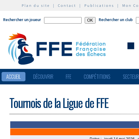
Plan du site
|
Contact
|
Publications
|
Mon C
Rechercher un joueur
Rechercher un club
ACCUEIL
DÉCOUVRIR
FFE
COMPÉTITIONS
SECTEU
Tournois de la Ligue de FFE