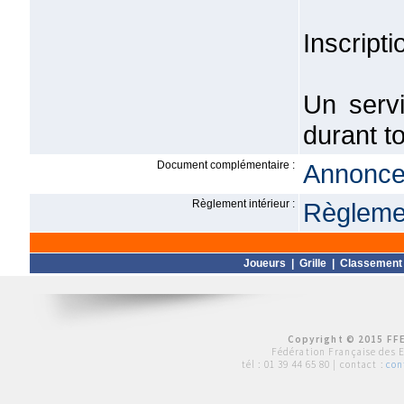
Inscripti
Un servi
durant t
Document complémentaire :
Annonce 
Règlement intérieur :
Règlemen
Joueurs
|
Grille
|
Classement
Copyright © 2015 FFE
Fédération Française des 
tél :
01 39 44 65 80
| contact :
con