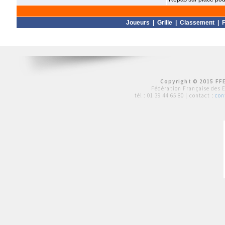
Joueurs
|
Grille
|
Classement
|
F
Copyright © 2015 FFE
Fédération Française des 
tél :
01 39 44 65 80
| contact :
con