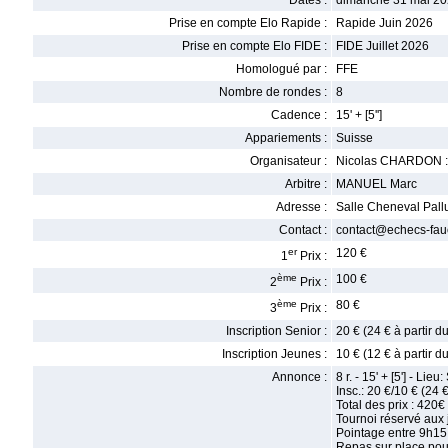
Dates :
dimanche 31 mai 20
Prise en compte Elo Rapide :
Rapide Juin 2026
Prise en compte Elo FIDE :
FIDE Juillet 2026
Homologué par :
FFE
Nombre de rondes :
8
Cadence :
15' + [5'']
Appariements :
Suisse
Organisateur :
Nicolas CHARDON : 
Arbitre :
MANUEL Marc
Adresse :
Salle Cheneval Pall
Contact :
contact@echecs-fauc
er
120 €
1
Prix :
ème
100 €
2
Prix :
ème
80 €
3
Prix :
Inscription Senior :
20 € (24 € à partir 
Inscription Jeunes :
10 € (12 € à partir 
Annonce :
8 r. - 15' + [5'] - L
Insc.: 20 €/10 € (24 
Total des prix : 420€
Tournoi réservé aux 
Pointage entre 9h15
Repas sur place pou