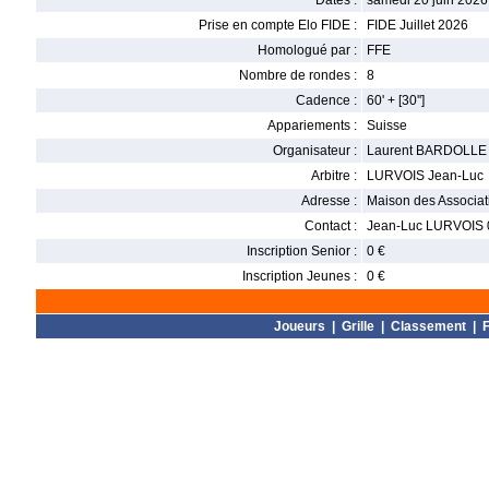
Dates :
samedi 20 juin 2026
Prise en compte Elo FIDE :
FIDE Juillet 2026
Homologué par :
FFE
Nombre de rondes :
8
Cadence :
60' + [30'']
Appariements :
Suisse
Organisateur :
Laurent BARDOLLE
Arbitre :
LURVOIS Jean-Luc
Adresse :
Maison des Associat
Contact :
Jean-Luc LURVOIS 0
Inscription Senior :
0 €
Inscription Jeunes :
0 €
Joueurs
|
Grille
|
Classement
|
F