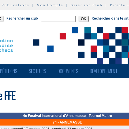
|
Publications
|
Mon Compte
|
Gérer son Club
|
Directeu
Rechercher un club
Rechercher dans le si
PÉTITIONS
SECTEURS
DOCUMENTS
DÉVELOPPEMENT
e FFE
4e Festival International d'Annemasse - Tournoi Maitre
74 - ANNEMASSE