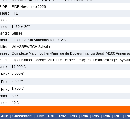
ates :
samedi 17 octobre 2026 - vendredi 23 octobre 2026
FIDE :
FIDE Novembre 2026
 par :
FFE
ndes :
9
nce :
1h30 + [30'']
ents :
Suisse
teur :
CE du Bassin Annemassien - CABE
bitre :
WLASSEWITCH Sylvain
esse :
Complexe Martin Luther-King rue du Docteur Francis Baud 74100 Annema
tact :
Organisation : Jocelyn VIEULES : cabechecs@gmail.com Arbitrage : Syl
 prix :
16 000 €
r
3 000 €
Prix :
e
2 300 €
Prix :
e
1 700 €
Prix :
enior :
80 €
unes :
40 €
Grille
|
Classement
|
Fide
|
Rd1
|
Rd2
|
Rd3
|
Rd4
|
Rd5
|
Rd6
|
Rd7
|
Rd