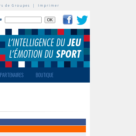
rs de Groupes
|
Imprimer
te
PARTENAIRES
BOUTIQUE