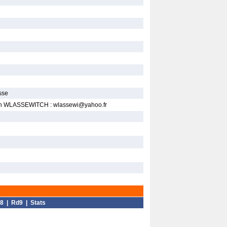
sse
vain WLASSEWITCH : wlassewi@yahoo.fr
8
|
Rd9
|
Stats