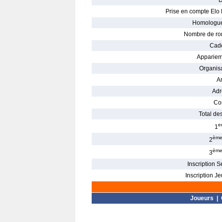
D
Prise en compte Elo 
Homologué
Nombre de ro
Cade
Appariem
Organisa
Ar
Adr
Con
Total des
e
1
èm
2
èm
3
Inscription S
Inscription Je
Joueurs
|