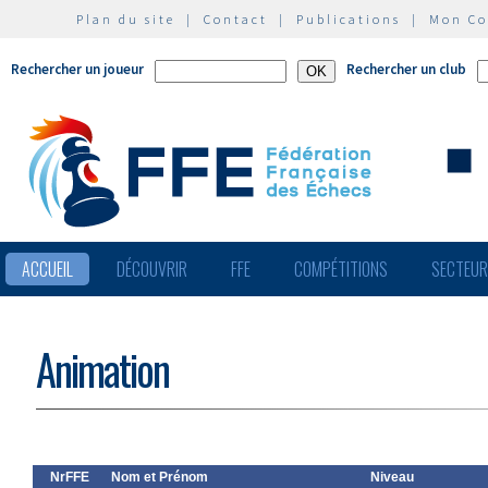
Plan du site
|
Contact
|
Publications
|
Mon C
Rechercher un joueur
Rechercher un club
ACCUEIL
DÉCOUVRIR
FFE
COMPÉTITIONS
SECTEU
Animation
NrFFE
Nom et Prénom
Niveau