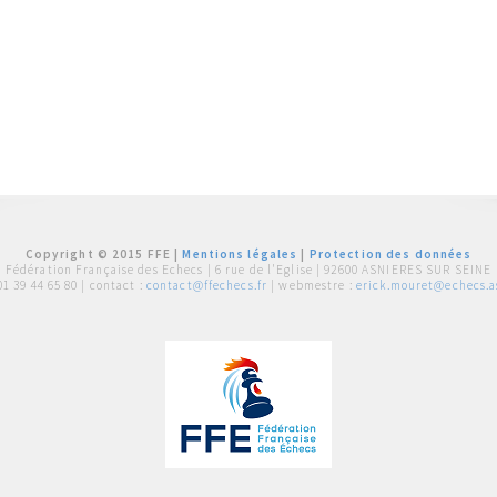
Copyright © 2015 FFE |
Mentions légales
|
Protection des données
Fédération Française des Echecs |
6 rue de l'Eglise | 92600 ASNIERES SUR SEINE
01 39 44 65 80
| contact :
contact@ffechecs.fr
| webmestre :
erick.mouret@echecs.as