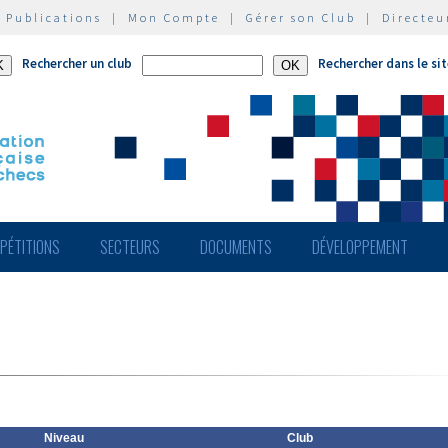
|
Publications
|
Mon Compte
|
Gérer son Club
|
Directeu
Rechercher un club
Rechercher dans le si
PÉTITIONS
SECTEURS
DOCUMENTS
DÉVELOPPEMENT
Niveau
Club