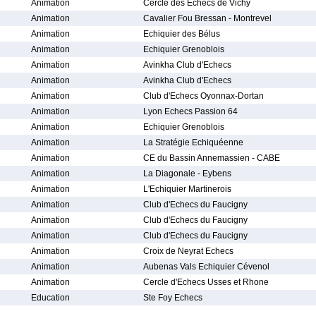
Animation
Cercle des Echecs de Vichy
Animation
Cavalier Fou Bressan - Montrevel
Animation
Echiquier des Bélus
Animation
Echiquier Grenoblois
Animation
Avinkha Club d'Echecs
Animation
Avinkha Club d'Echecs
Animation
Club d'Echecs Oyonnax-Dortan
Animation
Lyon Echecs Passion 64
Animation
Echiquier Grenoblois
Animation
La Stratégie Echiquéenne
Animation
CE du Bassin Annemassien - CABE
Animation
La Diagonale - Eybens
Animation
L'Echiquier Martinerois
Animation
Club d'Echecs du Faucigny
Animation
Club d'Echecs du Faucigny
Animation
Club d'Echecs du Faucigny
Animation
Croix de Neyrat Echecs
Animation
Aubenas Vals Echiquier Cévenol
Animation
Cercle d'Echecs Usses et Rhone
Education
Ste Foy Echecs