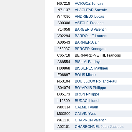
H67218
ACIKGOZ Tuncay
N71137
ALACHTAR Socrate
W77090
ANDRIEUX Lucas
A00306
ASTOLFI Frederic
Y14058
BARBERIS Valentin
V02294
BARDOLLE Laurent
A00543
BARNIER Alain
J53037
BERGER Konogan
C65718
BERNARD-METTIL Francois
A68554
BISLIMI Bardhyl
H00868
BISSIERES Matthieu
E06897
BOLIS Michel
N53104
BOUILLOUX Rolland-Paul
S04074
BOYADJIS Philippe
D05173
BRON Philippe
L12309
BUDACI Lionel
W80314
CALMET Alain
M00500
CALVIN Yves
W61210
CHAPRON Valentin
A02101
CHARBONNEL Jean-Jacques