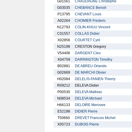
G01561
CHAUDAGNE Christophe
G03035
CHEBANCE Benoit
P13795
CHEVANT Louis
A02264
CHOMIER Frederic
N12793
COLIN-KHUU Vincent
C01557
COLLAS Didier
X02856
COURTET Cyril
N25198
CRESTON Gregory
V54406
DARGENT Cleo
X04759
DARRINGTON Timothy
B02881
DE ABREU Orlando
G02669
DE MARCHI Olivier
H02084
DELELIS-FANIEN Thierry
R09212
DELEVA Didier
P00530
DELEVA Mathias
N08534
DELEVA Michael
H66133
DELOIRE Merovee
E52198
DIDIER Pierre
T50660
DREVET Francois Michel
X05723
DUBOIS Pierre