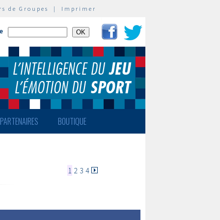
rs de Groupes
|
Imprimer
te
PARTENAIRES
BOUTIQUE
1
2
3
4