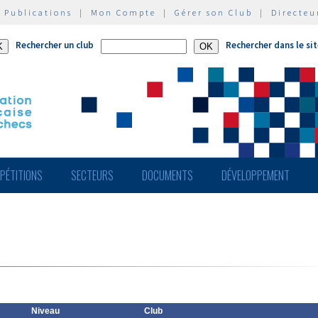
|
Publications
|
Mon Compte
|
Gérer son Club
|
Directeu
Rechercher un club
Rechercher dans le si
PÉTITIONS
SECTEURS
DOCUMENTS
DÉVELOPPEMENT
Niveau
Club