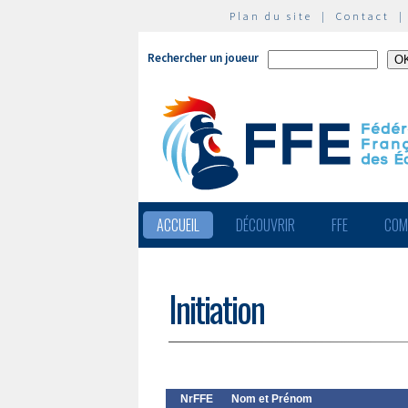
Plan du site
|
Contact
Rechercher un joueur
ACCUEIL
DÉCOUVRIR
FFE
COM
Initiation
NrFFE
Nom et Prénom