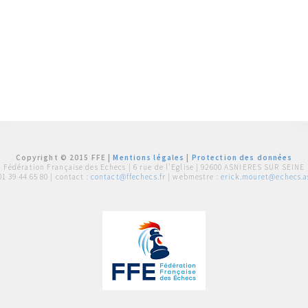
Copyright © 2015 FFE |
Mentions légales
|
Protection des données
Fédération Française des Echecs |
6 rue de l'Eglise | 92600 ASNIERES SUR SEINE
01 39 44 65 80
| contact :
contact@ffechecs.fr
| webmestre :
erick.mouret@echecs.as