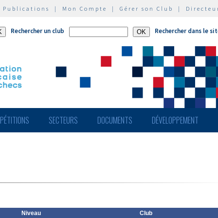
|
Publications
|
Mon Compte
|
Gérer son Club
|
Directeu
Rechercher un club
Rechercher dans le si
PÉTITIONS
SECTEURS
DOCUMENTS
DÉVELOPPEMENT
Niveau
Club